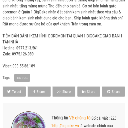
sinh nhật, tặng mừng mừng Thọ đến cho bạn bè. Cơ sở bán bánh gato
doremon ở Quận 1 BigCake nhận đặt bánh kem sinh nhật theo yêu cầu &
giao bánh kem sinh nhật dung giờ cho bạn . Ship bánh gato không tính phí.
Rất mong được sự ủng hộ của quý khách. Trân trọng cảm ơn.
TIỆM BÁN BÁNH KEM HÌNH DOREMON TẠI QUẬN 1 BIGCAKE GIAO BÁNH
TẬN NHÀ
Hotline: 0977.213.561
Zalo: 0975.126.089
Viber: 093.55.86.189
Tags :
TIN-TUC
Tweet
Share
Share
Share
Share
Thông tin
Về chúng tôi
Số bài viết : 225
'http://bigcake.vn
là website chính của