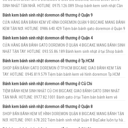
SINH NHẬT TẬN NHÀ. HOTLINE: 0975.126.089 Shop bánh kem sinh nhật Cần
Giờ B...
Bánh kem bánh sinh nhật doremon dễ thương ở Quận 9
CỬA HÀNG BÁN BÁNH KEM VẼ HÌNH DOREMON QUẬN 9 BIGCAKE MANG BÁNH
KEM TẬN NƠI. HOTLINE: 0986.640.429 Tiệm bán bánh gato doremon ở Quận 9
B...
Bánh kem bánh sinh nhật doremon dễ thương ở Quận 4
CỬA HÀNG BÁN BÁNH GATO DOREMON Ở QUẬN 4 BIGCAKE MANG BÁNH SINH
NHẬT TẬN TAY. HOTLINE: 093.55.86.189 Bánh kem sinh nhật ở tại Shop bánh
...
Bánh kem bánh sinh nhật doremon dễ thương ở Tp.HCM
SHOP BÁN BÁNH GATO DOREMON Ở TP.HCM BIGCAKE GIAO BÁNH KEM TẬN
TAY. HOTLINE: 0945.819.579 Tiệm bán bánh kem vẽ hình doremon Tp.HCM
BigCa...
Bánh kem bánh sinh nhật doremon dễ thương ở Củ Chi
TIỆM BÁNH KEM SINH NHẬT CỦ CHI BIGCAKE GIAO BÁNH GATO SINH NHẬT
TẬN NHÀ. HOTLINE: 0977.82.1001 Bánh gato ở tại Tiệm bán bánh kem vẽ
hìn...
Bánh kem bánh sinh nhật doremon dễ thương ở Quận 8
SHOP BÁN BÁNH KEM VẼ HÌNH DOREMON QUẬN 8 BIGCAKE MANG BÁNH TẬN
NƠI. HOTLINE: 0901.678.202 Tiệm bánh sinh nhật Quận 8 BigCake luôn tự hà...