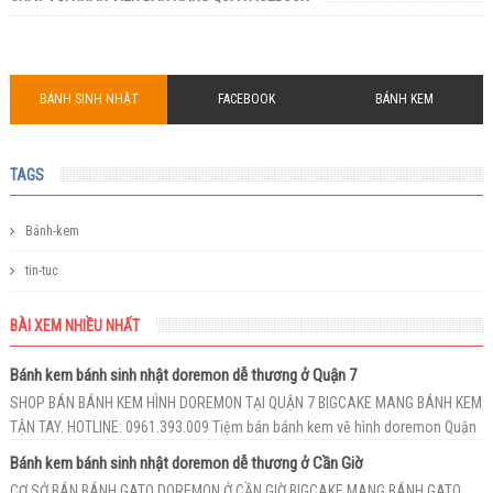
BÁNH SINH NHẬT
FACEBOOK
BÁNH KEM
TAGS
Bánh-kem
tin-tuc
BÀI XEM NHIỀU NHẤT
Bánh kem bánh sinh nhật doremon dễ thương ở Quận 7
SHOP BÁN BÁNH KEM HÌNH DOREMON TẠI QUẬN 7 BIGCAKE MANG BÁNH KEM
TẬN TAY. HOTLINE: 0961.393.009 Tiệm bán bánh kem vẽ hình doremon Quận
7...
Bánh kem bánh sinh nhật doremon dễ thương ở Cần Giờ
CƠ SỞ BÁN BÁNH GATO DOREMON Ở CẦN GIỜ BIGCAKE MANG BÁNH GATO