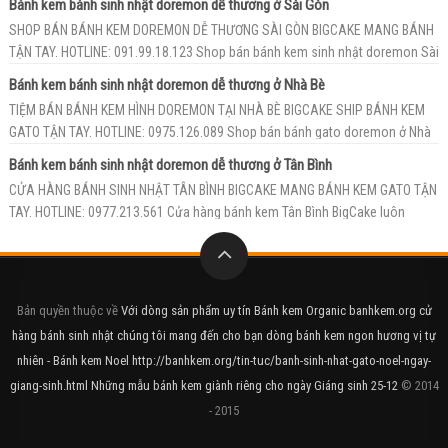
Bánh kem bánh sinh nhật doremon dễ thương ở Sài Gòn
SHOP BÁN BÁNH KEM DOREMON DỄ THƯƠNG SÀI GÒN BIGCAKE MANG BÁNH
TẬN TAY. HOTLINE: 091.99.18.123 Shop bán bánh kem sinh nhật doremon Sài
G...
Bánh kem bánh sinh nhật doremon dễ thương ở Nhà Bè
TIỆM BÁN BÁNH KEM HÌNH DOREMON TẠI NHÀ BÈ BIGCAKE SHIP BÁNH KEM
GATO TẬN TAY. HOTLINE: 0975.126.089 Shop bán bánh gato doremon ở Nhà
Bè...
Bánh kem bánh sinh nhật doremon dễ thương ở Tân Bình
CỬA HÀNG BÁNH SINH NHẬT TÂN BÌNH BIGCAKE MANG BÁNH KEM GATO TẬN
TAY. HOTLINE: 0977.213.561 Cửa hàng bánh kem Tân Bình BigCake luôn
luôn...
Bản quyền thuộc về
Với dòng sản phẩm uy tín Bánh kem Organic banhkem.org cử
hàng bánh sinh nhật chúng tôi mang đến cho bạn dòng bánh kem ngon hương vị tự
nhiên - Bánh kem Noel http://banhkem.org/tin-tuc/banh-sinh-nhat-gato-noel-ngay-
giang-sinh.html Những mẫu bánh kem giành riêng cho ngày Giáng sinh 25-12
© 2014
- 2015