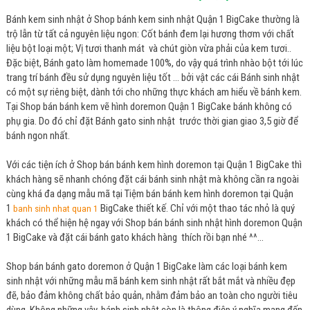
Bánh kem sinh nhật ở Shop bánh kem sinh nhật Quận 1 BigCake thường là
trộ lẫn từ tất cả nguyên liệu ngon: Cốt bánh đem lại hương thơm với chất
liệu bột loại một; Vị tươi thanh mát và chút giòn vừa phải của kem tươi..
Đặc biệt, Bánh gato làm homemade 100%, do vậy quá trình nhào bột tới lúc
trang trí bánh đều sử dụng nguyên liệu tốt ... bởi vật các cái Bánh sinh nhật
có một sự riêng biệt, dành tới cho những thực khách am hiểu về bánh kem.
Tại Shop bán bánh kem vẽ hình doremon Quận 1 BigCake bánh không có
phụ gia. Do đó chỉ đặt Bánh gato sinh nhật trước thời gian giao 3,5 giờ để
bánh ngon nhất.
Với các tiện ích ở Shop bán bánh kem hình doremon tại Quận 1 BigCake thì
khách hàng sẽ nhanh chóng đặt cái bánh sinh nhật mà không cần ra ngoài
cùng khá đa dạng mẫu mã tại Tiệm bán bánh kem hình doremon tại Quận
1
BigCake thiết kế. Chỉ với một thao tác nhỏ là quý
banh sinh nhat quan 1
khách có thể hiện hệ ngay với Shop bán bánh sinh nhật hình doremon Quận
1 BigCake và đặt cái bánh gato khách hàng thích rồi bạn nhé ^^…
Shop bán bánh gato doremon ở Quận 1 BigCake làm các loại bánh kem
sinh nhật với những mẫu mã bánh kem sinh nhật rất bắt mắt và nhiều đẹp
đẽ, bảo đảm không chất bảo quản, nhằm đảm bảo an toàn cho người tiêu
dùng. Không những vậy, bánh sinh nhật còn là thông điệp ý nghĩa mang đến