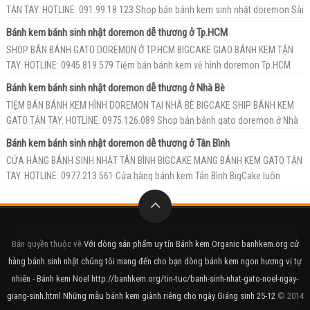
TẬN TAY. HOTLINE: 091.99.18.123 Shop bán bánh kem sinh nhật doremon Sài
G...
Bánh kem bánh sinh nhật doremon dễ thương ở Tp.HCM
SHOP BÁN BÁNH GATO DOREMON Ở TP.HCM BIGCAKE GIAO BÁNH KEM TẬN
TAY. HOTLINE: 0945.819.579 Tiệm bán bánh kem vẽ hình doremon Tp.HCM
BigCa...
Bánh kem bánh sinh nhật doremon dễ thương ở Nhà Bè
TIỆM BÁN BÁNH KEM HÌNH DOREMON TẠI NHÀ BÈ BIGCAKE SHIP BÁNH KEM
GATO TẬN TAY. HOTLINE: 0975.126.089 Shop bán bánh gato doremon ở Nhà
Bè...
Bánh kem bánh sinh nhật doremon dễ thương ở Tân Bình
CỬA HÀNG BÁNH SINH NHẬT TÂN BÌNH BIGCAKE MANG BÁNH KEM GATO TẬN
TAY. HOTLINE: 0977.213.561 Cửa hàng bánh kem Tân Bình BigCake luôn
luôn...
Bản quyền thuộc về
Với dòng sản phẩm uy tín Bánh kem Organic banhkem.org cử
hàng bánh sinh nhật chúng tôi mang đến cho bạn dòng bánh kem ngon hương vị tự
nhiên - Bánh kem Noel http://banhkem.org/tin-tuc/banh-sinh-nhat-gato-noel-ngay-
giang-sinh.html Những mẫu bánh kem giành riêng cho ngày Giáng sinh 25-12
© 2014