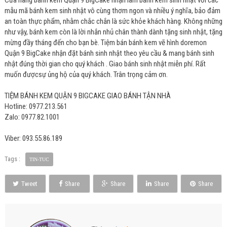
mẫu mã bánh kem sinh nhật vô cùng thơm ngon và nhiều ý nghĩa, bảo đảm
an toàn thực phẩm, nhằm chắc chắn là sức khỏe khách hàng. Không những
như vậy, bánh kem còn là lời nhắn nhủ chân thành dành tặng sinh nhật, tặng
mừng đầy tháng đến cho bạn bè. Tiệm bán bánh kem vẽ hình doremon
Quận 9 BigCake nhận đặt bánh sinh nhật theo yêu cầu & mang bánh sinh
nhật đúng thời gian cho quý khách . Giao bánh sinh nhật miễn phí. Rất
muốn đượcsự ủng hộ của quý khách. Trân trọng cảm ơn.
TIỆM BÁNH KEM QUẬN 9 BIGCAKE GIAO BÁNH TẬN NHÀ
Hotline: 0977.213.561
Zalo: 0977.82.1001
Viber: 093.55.86.189
Tags :
TIN-TUC
Tweet
Share
Share
Share
Share