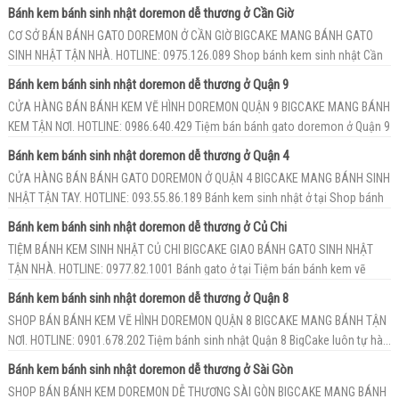
7...
Bánh kem bánh sinh nhật doremon dễ thương ở Cần Giờ
CƠ SỞ BÁN BÁNH GATO DOREMON Ở CẦN GIỜ BIGCAKE MANG BÁNH GATO
SINH NHẬT TẬN NHÀ. HOTLINE: 0975.126.089 Shop bánh kem sinh nhật Cần
Giờ B...
Bánh kem bánh sinh nhật doremon dễ thương ở Quận 9
CỬA HÀNG BÁN BÁNH KEM VẼ HÌNH DOREMON QUẬN 9 BIGCAKE MANG BÁNH
KEM TẬN NƠI. HOTLINE: 0986.640.429 Tiệm bán bánh gato doremon ở Quận 9
B...
Bánh kem bánh sinh nhật doremon dễ thương ở Quận 4
CỬA HÀNG BÁN BÁNH GATO DOREMON Ở QUẬN 4 BIGCAKE MANG BÁNH SINH
NHẬT TẬN TAY. HOTLINE: 093.55.86.189 Bánh kem sinh nhật ở tại Shop bánh
...
Bánh kem bánh sinh nhật doremon dễ thương ở Củ Chi
TIỆM BÁNH KEM SINH NHẬT CỦ CHI BIGCAKE GIAO BÁNH GATO SINH NHẬT
TẬN NHÀ. HOTLINE: 0977.82.1001 Bánh gato ở tại Tiệm bán bánh kem vẽ
hìn...
Bánh kem bánh sinh nhật doremon dễ thương ở Quận 8
SHOP BÁN BÁNH KEM VẼ HÌNH DOREMON QUẬN 8 BIGCAKE MANG BÁNH TẬN
NƠI. HOTLINE: 0901.678.202 Tiệm bánh sinh nhật Quận 8 BigCake luôn tự hà...
Bánh kem bánh sinh nhật doremon dễ thương ở Sài Gòn
SHOP BÁN BÁNH KEM DOREMON DỄ THƯƠNG SÀI GÒN BIGCAKE MANG BÁNH