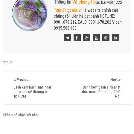
Thông tin
Về chúng tôi
Số bài viết : 225
'http://bigcake.vn
là website chính của
chúng tôi. Liên hệ đặt bánh HOTLINE:
0901.678.212 ZALO: 0901.678.202 Viber:
0935.586.189..
tin-tuc
Previous
Next
Bánh kem bánh sinh nhật
Bánh kem bánh sinh nhật
doremon dễ thương ở
doremon dễ thương ở Hà
Tp.HCM
Nội
Không có nhận xét nào: