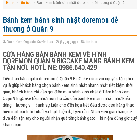
Home
tin-tuc
Bánh kem bánh sinh nhật doremon dễ thương ở Quận 9
Bánh kem bánh sinh nhật doremon dễ
thương ở Quận 9
Bánh Kem Organic Xuyên Lan
8 years ago
tin-tuc
CỬA HÀNG BÁN BÁNH KEM VẼ HÌNH
DOREMON QUẬN 9 BIGCAKE MANG BÁNH KEM
TẬN NƠI. HOTLINE: 0986.640.429
Tiệm bán bánh gato doremon ở Quận 9 BigCake cùng với nguyên tắc phục
vụ là giúp khách hàng chọn bánh kem sinh nhật nhanh nhất tiết kiệm thời
gian, khách hàng chỉ cần gọi điện mua bánh sinh nhật ở Tiệm bánh kem
Quận 9 BigCake hầu như mọi nhu cầu của bánh kem sinh nhật như kiểu
dáng – hương vị – bánh sự kiện cho đến họa tiết đều được cửa hàng thực
hiện một cách tốt nhất và thực hiện đạt yêu cầu. Nhân viên giao hàng sẽ
đưa đến tận tay cho người nhận quà tặng bánh gato – kỉ niệm đúng giờ quý
khách cần.
.