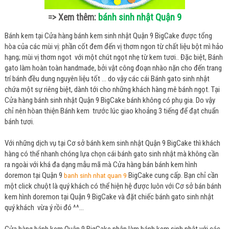
:
bánh sinh nhật Quận 9
=> Xem thêm
Bánh kem tại Cửa hàng bánh kem sinh nhật Quận 9 BigCake được tổng
hòa của các mùi vị: phần cốt đem đến vị thơm ngon từ chất liệu bột mì hảo
hạng; mùi vị thơm ngot với một chút ngọt nhẹ từ kem tươi.. Đặc biệt, Bánh
gato làm hoàn toàn handmade, bởi vật công đoạn nhào nặn cho đến trang
trí bánh đều dung nguyên liệu tốt ... do vậy các cái Bánh gato sinh nhật
chứa một sự riêng biệt, dành tới cho những khách hàng mê bánh ngọt. Tại
Cửa hàng bánh sinh nhật Quận 9 BigCake bánh không có phụ gia. Do vậy
chỉ nên hòan thiện Bánh kem trước lúc giao khoảng 3 tiếng để đạt chuẩn
bánh tươi.
Với những dịch vụ tại Cơ sở bánh kem sinh nhật Quận 9 BigCake thì khách
hàng có thể nhanh chóng lựa chọn cái bánh gato sinh nhật mà không cần
ra ngoài với khá đa dạng mẫu mã mà Cửa hàng bán bánh kem hình
doremon tại Quận 9
BigCake cung cấp. Bạn chỉ cần
banh sinh nhat quan 9
một click chuột là quý khách có thể hiện hệ được luôn với Cơ sở bán bánh
kem hình doremon tại Quận 9 BigCake và đặt chiếc bánh gato sinh nhật
quý khách vừa ý rồi đó ^^…
Cửa hàng bánh kem Quận 9 BigCake nhận làm bánh kem sinh nhật với các